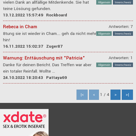
vielen Dank an allfällige Mitdenkende. Sie hat
Allgemein
Innerschweiz
teine Lösöung gefunden.
13.12.2022 15:57:49
Rockboard
Rebeca in Cham
Antworten: 7
8tung sie ist wieder in Cham.... geh da nicht mehr
Allgemein
Innerschweiz
hin!
16.11.2022 15:02:37
Zuger87
Warnung: Enttäuschung mit "Patricia"
Antworten: 1
Danke für deinen Bericht. Das Treffen war aber
Allgemein
Innerschweiz
ein totaler Reinfall. Wollte ...
24.10.2022 18:20:43
Pattaya69
1
/
4