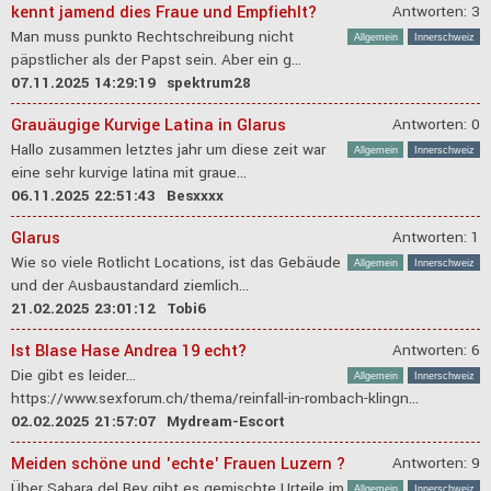
kennt jamend dies Fraue und Empfiehlt?
Antworten: 3
Man muss punkto Rechtschreibung nicht
Allgemein
Innerschweiz
päpstlicher als der Papst sein. Aber ein g...
07.11.2025 14:29:19
spektrum28
Grauäugige Kurvige Latina in Glarus
Antworten: 0
Hallo zusammen letztes jahr um diese zeit war
Allgemein
Innerschweiz
eine sehr kurvige latina mit graue...
06.11.2025 22:51:43
Besxxxx
Glarus
Antworten: 1
Wie so viele Rotlicht Locations, ist das Gebäude
Allgemein
Innerschweiz
und der Ausbaustandard ziemlich...
21.02.2025 23:01:12
Tobi6
Ist Blase Hase Andrea 19 echt?
Antworten: 6
Die gibt es leider...
Allgemein
Innerschweiz
https://www.sexforum.ch/thema/reinfall-in-rombach-klingn...
02.02.2025 21:57:07
Mydream-Escort
Meiden schöne und 'echte' Frauen Luzern ?
Antworten: 9
Über Sahara del Rey gibt es gemischte Urteile im
Allgemein
Innerschweiz