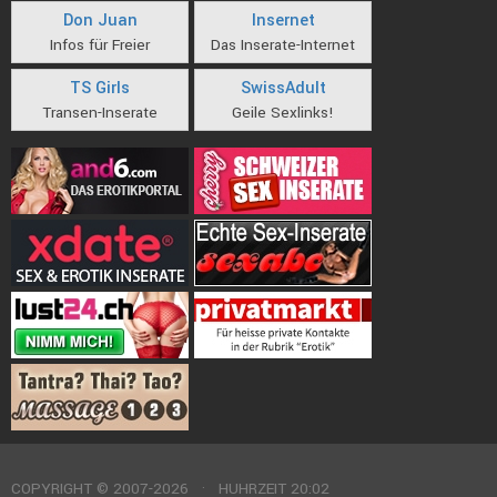
Don Juan
Insernet
Infos für Freier
Das Inserate-Internet
TS Girls
SwissAdult
Transen-Inserate
Geile Sexlinks!
COPYRIGHT © 2007-2026 · HUHRZEIT 20:02