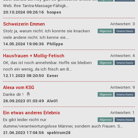
Web. Ihre Tantra-Massage-Fähigk...
20.10.2024 09:26:16
hospes
Schweizerin Emmen
Antworten: 3
Stolz ja, warum nicht. Ich konnte sie knacken
Allgemein
Innerschweiz
viele andere nicht. Ich kenne sie....
14.05.2024 19:06:36
Philippe
Hausfrauen + Mollig-Fetisch
Antworten: 4
OK, das ist noch annehmbar. Hoffe sie bleiben
Allgemein
Innerschweiz
noch ein wenig, da ich frisch am B...
12.11.2023 08:20:50
Eener
Alexa vom KSG
Antworten: 9
Danke dir ! 🤞
Allgemein
Innerschweiz
26.09.2023 01:03:49
Ale01
Ein etwas anderes Erlebnis
Antworten: 1
Es gibt leider nicht nur
Allgemein
Innerschweiz
dumme/verantwortungslose Männer, sondern auch Frauen. S...
21.04.2023 17:04:56
spektrum28