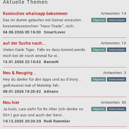
Aktuelle Themen
Komisches whatsapp bekommen
Antworten: 14
Das ist dumm gelaufen mit Deiner erneuten
Allgemein
Innerschweiz
besserwisserischen "Hass-Tirade", nich...
04.06.2026 05:16:03
SmartLover
auf der Suche nach...
Antworten: 10
Vielen Dank Tiger.. Falls es dazu kommt,werde
Allgemein
Innerschweiz
mich bei dir noch einmal für ei...
15.01.2026 23:10:42
BanonN
Neu & Neugirig ..
Antworten: 3
Hey du danke für dini tipps und au d'story ..
Allgemein
Innerschweiz
geill.muessi mal uf Niderbip fah...
08.01.2026 18:25:42
Adriano
Neu hier
Antworten: 30
Ja luzio, Lara sieht für Ihr Alter (ich denke so
Allgemein
Innerschweiz
50+) gut aus und auch der Servi...
19.12.2025 20:24:29
Rudi Rammler