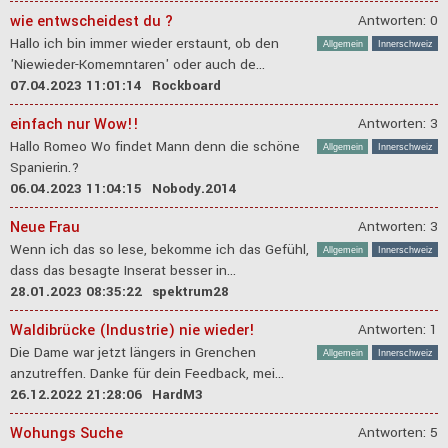
wie entwscheidest du ?
Antworten: 0
Hallo ich bin immer wieder erstaunt, ob den
Allgemein
Innerschweiz
'Niewieder-Komemntaren' oder auch de...
07.04.2023 11:01:14
Rockboard
einfach nur Wow!!
Antworten: 3
Hallo Romeo Wo findet Mann denn die schöne
Allgemein
Innerschweiz
Spanierin.?
06.04.2023 11:04:15
Nobody.2014
Neue Frau
Antworten: 3
Wenn ich das so lese, bekomme ich das Gefühl,
Allgemein
Innerschweiz
dass das besagte Inserat besser in...
28.01.2023 08:35:22
spektrum28
Waldibrücke (Industrie) nie wieder!
Antworten: 1
Die Dame war jetzt längers in Grenchen
Allgemein
Innerschweiz
anzutreffen. Danke für dein Feedback, mei...
26.12.2022 21:28:06
HardM3
Wohungs Suche
Antworten: 5