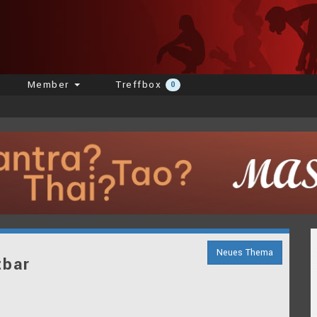
Member
Treffbox
0
Neues Thema
tbar