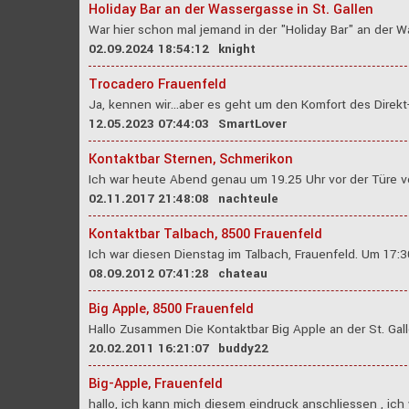
Holiday Bar an der Wassergasse in St. Gallen
War hier schon mal jemand in der "Holiday Bar" an der Wa
02.09.2024 18:54:12
knight
Trocadero Frauenfeld
Ja, kennen wir...aber es geht um den Komfort des Direkt-
12.05.2023 07:44:03
SmartLover
Kontaktbar Sternen, Schmerikon
Ich war heute Abend genau um 19.25 Uhr vor der Türe v
02.11.2017 21:48:08
nachteule
Kontaktbar Talbach, 8500 Frauenfeld
Ich war diesen Dienstag im Talbach, Frauenfeld. Um 17:3
08.09.2012 07:41:28
chateau
Big Apple, 8500 Frauenfeld
Hallo Zusammen Die Kontaktbar Big Apple an der St. Gall
20.02.2011 16:21:07
buddy22
Big-Apple, Frauenfeld
hallo, ich kann mich diesem eindruck anschliessen , ich w