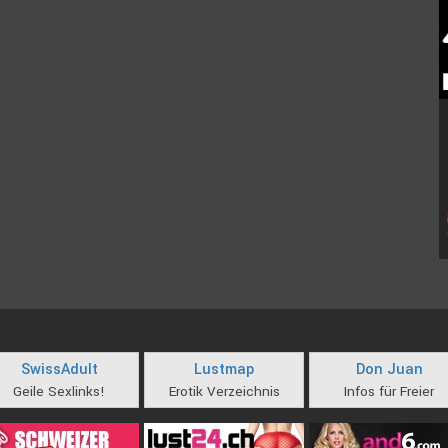
SwissAdult
Lustmap
Don Juan
Geile Sexlinks!
Erotik Verzeichnis
Infos für Freier